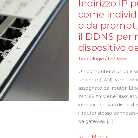
Indirizzo IP p
Indirizzo
IP
come individ
pubblico:
o da prompt,
cosa
il DDNS per 
è,
come
dispositivo d
individuarlo
Tecnologia
/ Di
Dave
da
terminale
Un computer o un qualsia
o
una rete (LAN), viene iden
da
assegnato dal router. L’ind
prompt,
192.168.X.Y viene rilascia
e
identificare i vari disposi
come
il router stesso connesso
funziona
da gateway […]
il
DDNS
Read More »