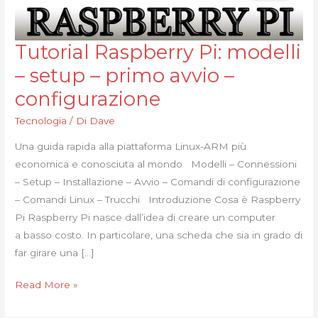
Tutorial Raspberry Pi: modelli
Tutorial
Raspberry
– setup – primo avvio –
Pi:
configurazione
modelli
–
Tecnologia
/ Di
Dave
setup
Una guida rapida alla piattaforma Linux-ARM più
–
economica e conosciuta al mondo Modelli – Connessioni
primo
– Setup – Installazione – Avvio – Comandi di configurazione
avvio
– Comandi Linux – Trucchi Introduzione Cosa è Raspberry
–
Pi Raspberry Pi nasce dall’idea di creare un computer
configurazione
a basso costo. In particolare, una scheda che sia in grado di
far girare una […]
Read More »