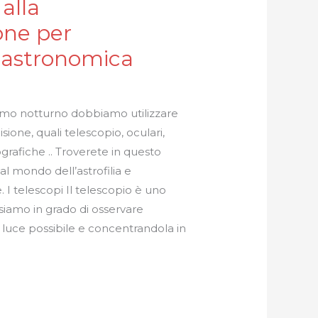
alla
one per
 astronomica
osmo notturno dobbiamo utilizzare
sione, quali telescopio, oculari,
rafiche .. Troverete in questo
al mondo dell’astrofilia e
. I telescopi Il telescopio è uno
siamo in grado di osservare
ù luce possibile e concentrandola in