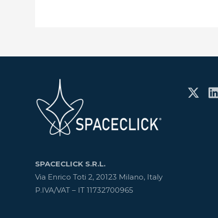
SPACECLICK S.R.L.
Via Enrico Toti 2, 20123 Milano, Italy
P.IVA/VAT – IT 11732700965