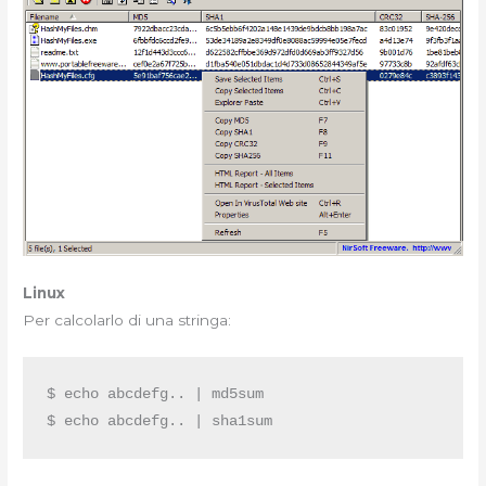
Linux
Per calcolarlo di una stringa:
$ echo abcdefg.. | md5sum

$ echo abcdefg.. | sha1sum