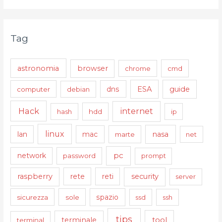
Tag
astronomia
browser
chrome
cmd
ESA
guide
computer
debian
dns
Hack
internet
hash
hdd
ip
linux
nasa
lan
mac
marte
net
pc
network
password
prompt
raspberry
security
rete
reti
server
sicurezza
sole
spazio
ssd
ssh
tips
tool
terminale
terminal