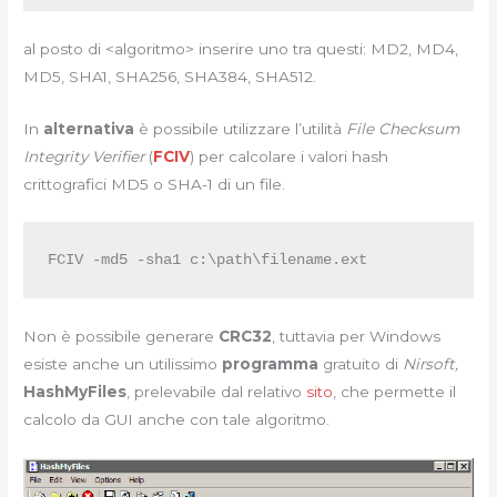
al posto di <algoritmo> inserire uno tra questi: MD2, MD4,
MD5, SHA1, SHA256, SHA384, SHA512.
In
alternativa
è possibile utilizzare l’utilità
File Checksum
Integrity Verifier
(
FCIV
) per calcolare i valori hash
crittografici MD5 o SHA-1 di un file.
FCIV -md5 -sha1 c:\path\filename.ext
Non è possibile generare
CRC32
, tuttavia per Windows
esiste anche un utilissimo
programma
gratuito di
Nirsoft,
HashMyFiles
, prelevabile dal relativo
sito
, che permette il
calcolo da GUI anche con tale algoritmo.