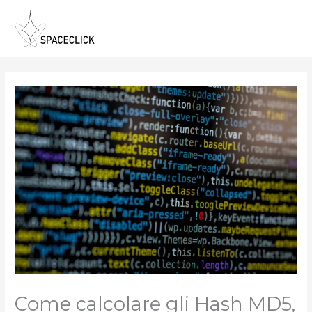
Vai
al
contenuto
Come calcolare gli Hash MD5,