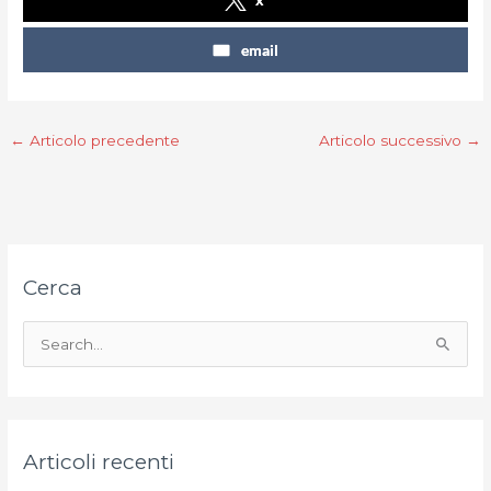
email
←
Articolo precedente
Articolo successivo
→
Cerca
C
e
r
c
Articoli recenti
a