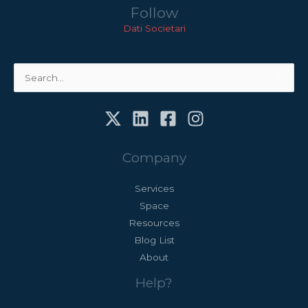
Follow
Dati Societari
Cerca:
Company
Services
Space
Resources
Blog List
About
Help?