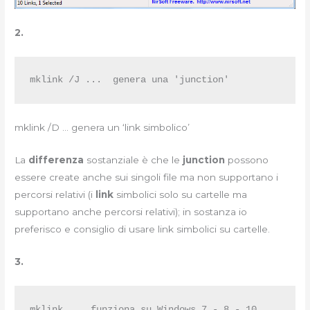
2.
mklink /J ...  genera una 'junction'
mklink /D … genera un ‘link simbolico’
La
differenza
sostanziale è che le
junction
possono
essere create anche sui singoli file ma non supportano i
percorsi relativi (i
link
simbolici solo su cartelle ma
supportano anche percorsi relativi); in sostanza io
preferisco e consiglio di usare link simbolici su cartelle.
3.
mklink ... funziona su Windows 7 - 8 - 10