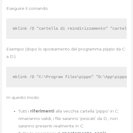
Eseguire il comando:
mklink /D "cartella di reindirizzamento" "cartella
Esempio (dopo lo spostamento del programma
pippo
da C:
a D:):
mklink /D "C:\Program files\pippo" "D:\App\pippo"
In questo modo:
Tutti i
riferimenti
alla vecchia cartella ‘pippo’ in C:
rimarranno validi, i file saranno ‘pescati’ da D:, non
saranno presenti realmente in C: