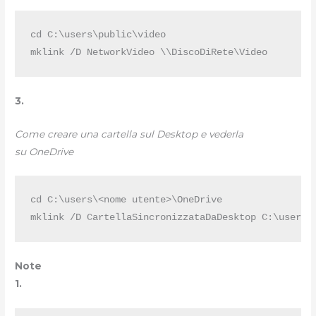
cd C:\users\public\video

mklink /D NetworkVideo \\DiscoDiRete\Video
3.
Come creare una cartella sul Desktop e vederla
su OneDrive
cd C:\users\<nome utente>\OneDrive

mklink /D CartellaSincronizzataDaDesktop C:\users\
Note
1.