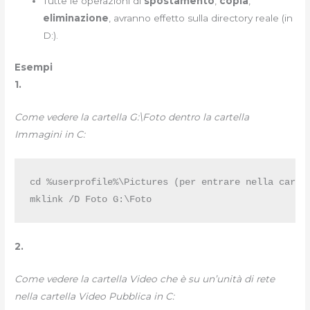
Tutte le operazioni di
spostamento
,
copia
,
eliminazione
, avranno effetto sulla directory reale (in
D:).
Esempi
1.
Come vedere la cartella G:\Foto dentro la cartella
Immagini in C:
cd %userprofile%\Pictures (per entrare nella cartel
mklink /D Foto G:\Foto
2.
Come vedere la cartella Video che è su un’unità di rete
nella cartella Video Pubblica in C: