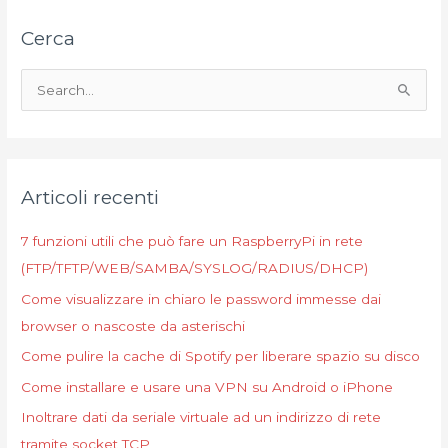
Cerca
C
e
r
c
Articoli recenti
a
:
7 funzioni utili che può fare un RaspberryPi in rete
(FTP/TFTP/WEB/SAMBA/SYSLOG/RADIUS/DHCP)
Come visualizzare in chiaro le password immesse dai
browser o nascoste da asterischi
Come pulire la cache di Spotify per liberare spazio su disco
Come installare e usare una VPN su Android o iPhone
Inoltrare dati da seriale virtuale ad un indirizzo di rete
tramite socket TCP