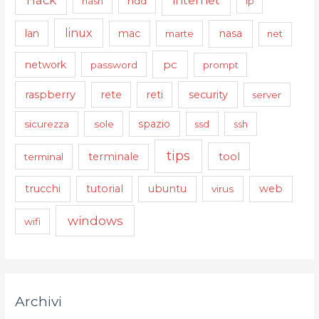
Hack
internet
hash
hdd
ip
linux
nasa
lan
mac
marte
net
pc
network
password
prompt
raspberry
security
rete
reti
server
sicurezza
sole
spazio
ssd
ssh
tips
tool
terminale
terminal
trucchi
tutorial
ubuntu
web
virus
windows
wifi
Archivi