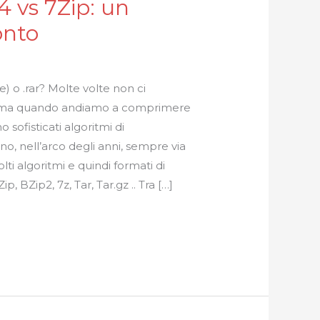
 vs 7Zip: un
onto
e) o .rar? Molte volte non ci
 ma quando andiamo a comprimere
no sofisticati algoritmi di
, nell’arco degli anni, sempre via
lti algoritmi e quindi formati di
, BZip2, 7z, Tar, Tar.gz .. Tra […]