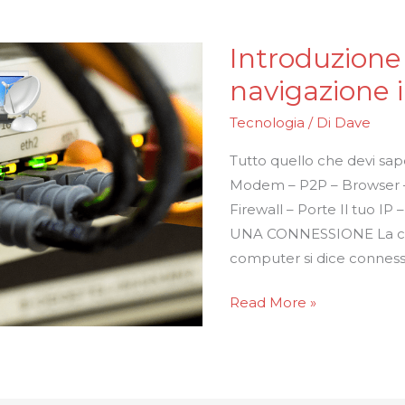
Introduzione a
Introduzione
alle
navigazione 
reti
Tecnologia
/ Di
Dave
e
alla
Tutto quello che devi sap
navigazione
Modem – P2P – Browser –
internet
Firewall – Porte Il tuo IP 
UNA CONNESSIONE La con
computer si dice conness
Read More »