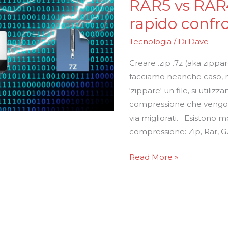
RAR5 vs RAR4
RAR5
vs
rapido confr
RAR4
Tecnologia
/ Di
Dave
vs
7Zip:
Creare .zip .7z (aka zippar
un
facciamo neanche caso,
rapido
‘zippare‘ un file, si utilizza
confronto
compressione che vengono
via migliorati. Esistono mo
compressione: Zip, Rar, GZip
Read More »