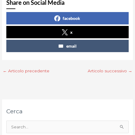
Share on Social Media
facebook
x
email
←
Articolo precedente
Articolo successivo
→
Cerca
C