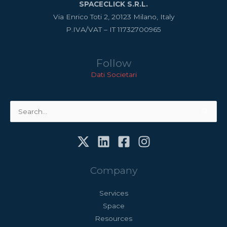
SPACECLICK S.R.L.
Via Enrico Toti 2, 20123 Milano, Italy
P.IVA/VAT – IT 11732700965
Follow
Dati Societari
Cerca:
Company
Services
Space
Resources